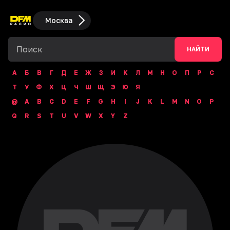
Москва
НАЙТИ
А
Б
В
Г
Д
Е
Ж
З
И
К
Л
М
Н
О
П
Р
С
Т
У
Ф
Х
Ц
Ч
Ш
Щ
Э
Ю
Я
@
A
B
C
D
E
F
G
H
I
J
K
L
M
N
O
P
Q
R
S
T
U
V
W
X
Y
Z