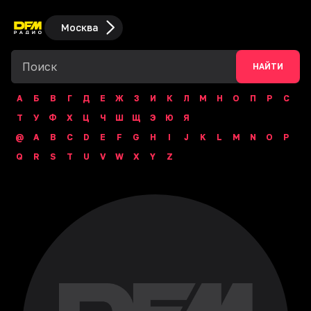
Москва
НАЙТИ
А
Б
В
Г
Д
Е
Ж
З
И
К
Л
М
Н
О
П
Р
С
Т
У
Ф
Х
Ц
Ч
Ш
Щ
Э
Ю
Я
@
A
B
C
D
E
F
G
H
I
J
K
L
M
N
O
P
Q
R
S
T
U
V
W
X
Y
Z