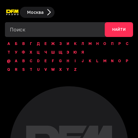
Москва
НАЙТИ
А
Б
В
Г
Д
Е
Ж
З
И
К
Л
М
Н
О
П
Р
С
Т
У
Ф
Х
Ц
Ч
Ш
Щ
Э
Ю
Я
@
A
B
C
D
E
F
G
H
I
J
K
L
M
N
O
P
Q
R
S
T
U
V
W
X
Y
Z