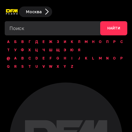
Москва
НАЙТИ
А
Б
В
Г
Д
Е
Ж
З
И
К
Л
М
Н
О
П
Р
С
Т
У
Ф
Х
Ц
Ч
Ш
Щ
Э
Ю
Я
@
A
B
C
D
E
F
G
H
I
J
K
L
M
N
O
P
Q
R
S
T
U
V
W
X
Y
Z