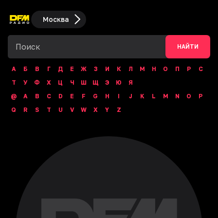
Москва
НАЙТИ
А
Б
В
Г
Д
Е
Ж
З
И
К
Л
М
Н
О
П
Р
С
Т
У
Ф
Х
Ц
Ч
Ш
Щ
Э
Ю
Я
@
A
B
C
D
E
F
G
H
I
J
K
L
M
N
O
P
Q
R
S
T
U
V
W
X
Y
Z