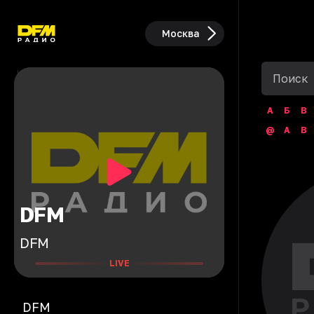
Москва
А
Б
В
@
A
B
DFM
DFM
LIVE
DFM