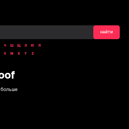
НАЙТИ
Ч
Ш
Щ
Э
Ю
Я
V
W
X
Y
Z
oof
 больше