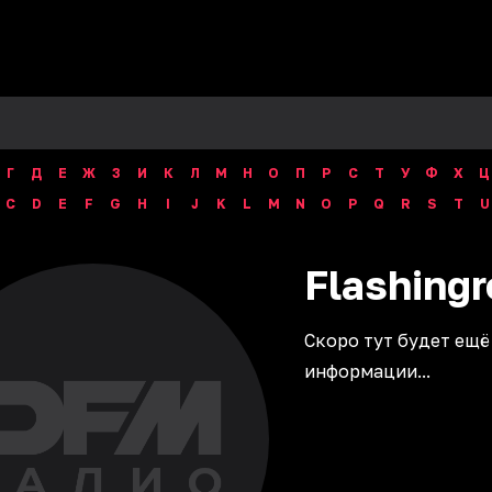
Г
Д
Е
Ж
З
И
К
Л
М
Н
О
П
Р
С
Т
У
Ф
Х
Ц
C
D
E
F
G
H
I
J
K
L
M
N
O
P
Q
R
S
T
U
Flashingr
Скоро тут будет ещё
информации...