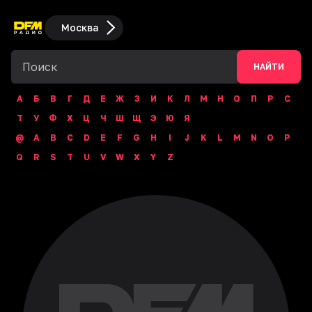
Москва
НАЙТИ
А
Б
В
Г
Д
Е
Ж
З
И
К
Л
М
Н
О
П
Р
С
Т
У
Ф
Х
Ц
Ч
Ш
Щ
Э
Ю
Я
@
A
B
C
D
E
F
G
H
I
J
K
L
M
N
O
P
Q
R
S
T
U
V
W
X
Y
Z