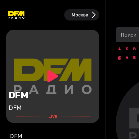
Москва
А
Б
В
@
A
B
DFM
DFM
LIVE
DFM