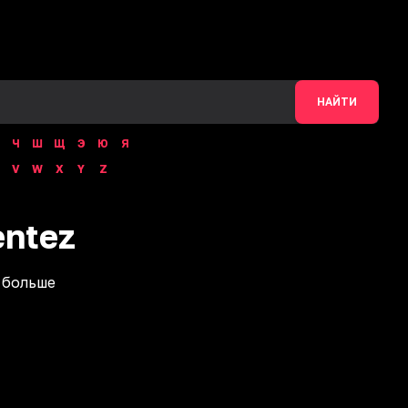
НАЙТИ
Ч
Ш
Щ
Э
Ю
Я
V
W
X
Y
Z
entez
 больше