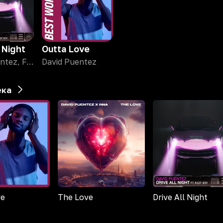
l Night
Outta Love
David Puentez, FAST BOY
David Puentez
ека
ve
The Love
Drive All Night