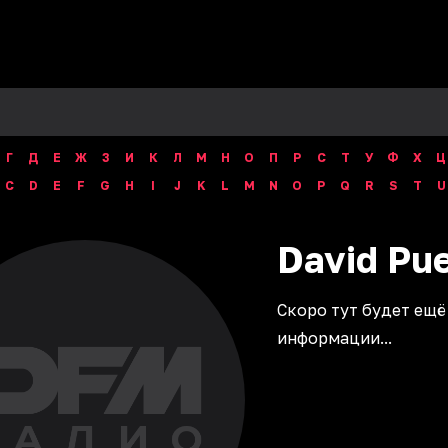
Г
Д
Е
Ж
З
И
К
Л
М
Н
О
П
Р
С
Т
У
Ф
Х
Ц
C
D
E
F
G
H
I
J
K
L
M
N
O
P
Q
R
S
T
U
David
Pu
Скоро тут будет ещё
информации...