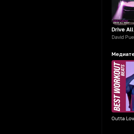
Drive Al
Медиат
Outta Lo