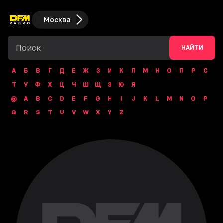
Москва
НАЙТИ
А
Б
В
Г
Д
Е
Ж
З
И
К
Л
М
Н
О
П
Р
С
Т
У
Ф
Х
Ц
Ч
Ш
Щ
Э
Ю
Я
@
A
B
C
D
E
F
G
H
I
J
K
L
M
N
O
P
Q
R
S
T
U
V
W
X
Y
Z