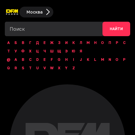
Москва
НАЙТИ
А
Б
В
Г
Д
Е
Ж
З
И
К
Л
М
Н
О
П
Р
С
Т
У
Ф
Х
Ц
Ч
Ш
Щ
Э
Ю
Я
@
A
B
C
D
E
F
G
H
I
J
K
L
M
N
O
P
Q
R
S
T
U
V
W
X
Y
Z