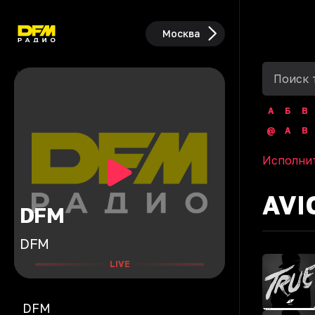
Москва
А
Б
В
@
A
B
Исполни
AVIC
DFM
DFM
LIVE
DFM