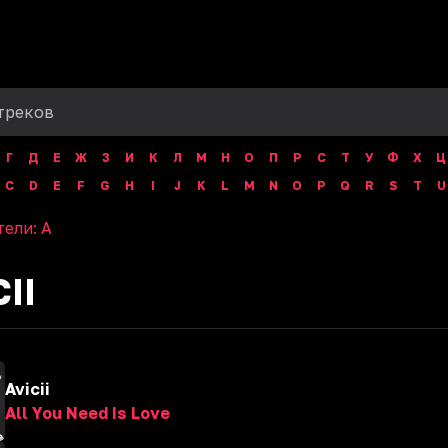
Г
Д
Е
Ж
З
И
К
Л
М
Н
О
П
Р
С
Т
У
Ф
Х
Ц
C
D
E
F
G
H
I
J
K
L
M
N
O
P
Q
R
S
T
U
тели:
A
II
Avicii
All You Need Is Love