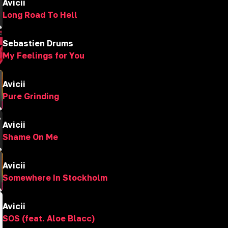
Avicii
Long Road To Hell
Sebastien Drums
My Feelings for You
Avicii
Pure Grinding
Avicii
Shame On Me
Avicii
Somewhere In Stockholm
Avicii
SOS (feat. Aloe Blacc)