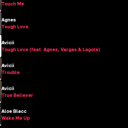
Touch Me
Agnes
Tough Love
Avicii
Tough Love (feat. Agnes, Vargas & Lagola)
Avicii
Trouble
Avicii
True Believer
Aloe Blacc
Wake Me Up