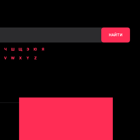
НАЙТИ
Ч
Ш
Щ
Э
Ю
Я
V
W
X
Y
Z