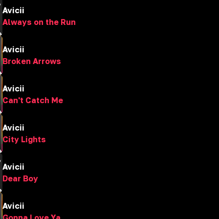
Avicii
Always on the Run
Avicii
Broken Arrows
Avicii
Can't Catch Me
Avicii
City Lights
Avicii
Dear Boy
Avicii
Gonna Love Ya