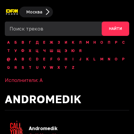
Москва
НАЙТИ
А
Б
В
Г
Д
Е
Ж
З
И
К
Л
М
Н
О
П
Р
С
Т
У
Ф
Х
Ц
Ч
Ш
Щ
Э
Ю
Я
@
A
B
C
D
E
F
G
H
I
J
K
L
M
N
O
P
Q
R
S
T
U
V
W
X
Y
Z
Исполнители:
A
ANDROMEDIK
Andromedik