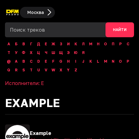
Москва
НАЙТИ
А
Б
В
Г
Д
Е
Ж
З
И
К
Л
М
Н
О
П
Р
С
Т
У
Ф
Х
Ц
Ч
Ш
Щ
Э
Ю
Я
@
A
B
C
D
E
F
G
H
I
J
K
L
M
N
O
P
Q
R
S
T
U
V
W
X
Y
Z
Исполнители:
E
EXAMPLE
Example