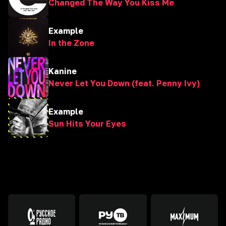
Changed The Way You Kiss Me
Example
In the Zone
Kanine
Never Let You Down (feat. Penny Ivy)
Example
Sun Hits Your Eyes