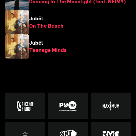
Dancing In The Moonlight (feat. NEIMY)
Jubël
On The Beach
Jubël
Teenage Minds