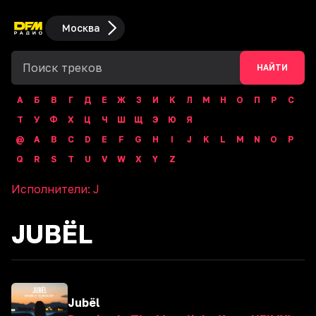
Москва
НАЙТИ
А
Б
В
Г
Д
Е
Ж
З
И
К
Л
М
Н
О
П
Р
С
Т
У
Ф
Х
Ц
Ч
Ш
Щ
Э
Ю
Я
@
A
B
C
D
E
F
G
H
I
J
K
L
M
N
O
P
Q
R
S
T
U
V
W
X
Y
Z
Исполнители:
J
JUBËL
Jubël