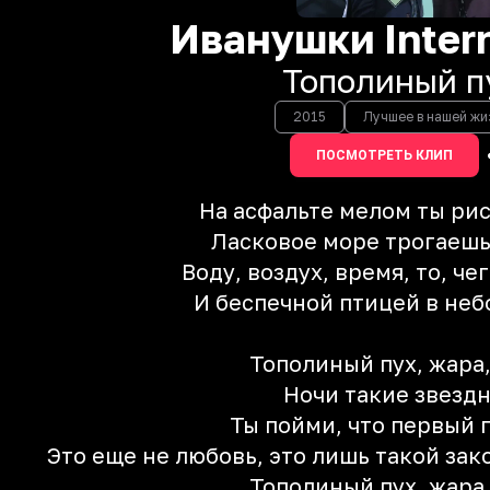
Иванушки Intern
Тополиный п
2015
Лучшее в нашей жи
ПОСМОТРЕТЬ КЛИП
На асфальте мелом ты ри
Ласковое море трогаеш
Воду, воздух, время, то, че
И беспечной птицей в неб
Тополиный пух, жара
Ночи такие звезд
Ты пойми, что первый 
Это еще не любовь, это лишь такой за
Тополиный пух, жара