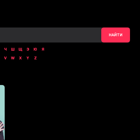
НАЙТИ
Ч
Ш
Щ
Э
Ю
Я
V
W
X
Y
Z