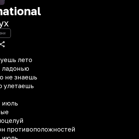
ational
ух
зни
суешь лето
ь ладонью
го не знаешь
о улетаешь
, июль
ные
поцелуй
кон противоположностей
, июль