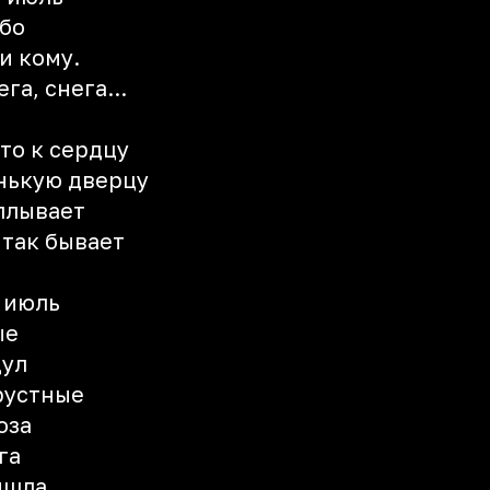
ебо
и кому.
га, снега...
сто к сердцу
енькую дверцу
плывает
 так бывает
 июль
ые
дул
рустные
оза
га
ишла