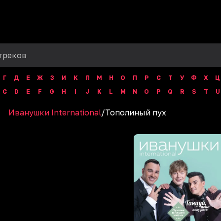
Г
Д
Е
Ж
З
И
К
Л
М
Н
О
П
Р
С
Т
У
Ф
Х
Ц
C
D
E
F
G
H
I
J
K
L
M
N
O
P
Q
R
S
T
U
Иванушки International
/
Тополиный пух