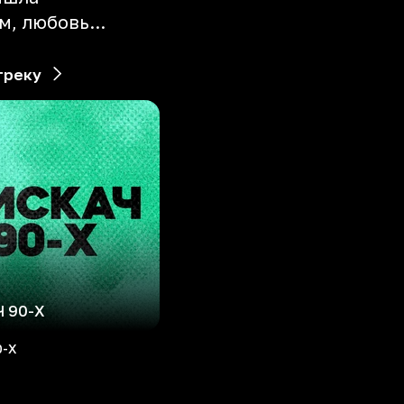
, любовь...
треку
 90-Х
0-Х