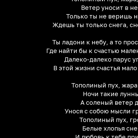
Ветер уносит в н
Только ты не веришь н
Ждешь ты только снега, сне
Ты ладони к небу, а то про
Где найти бы к счастью мал
Далеко-далеко парус у
В этой жизни счастья мало
Тополиный пух, жара
Ночи такие лунн
А соленый ветер 
Унося с собою мысли г
Тополиный пух, гр
Белые хлопья сне
И любовь к тебе пр