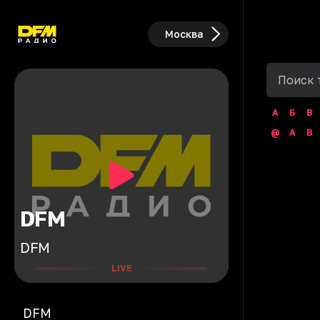
Москва
А
Б
В
@
A
B
DFM
DFM
LIVE
DFM