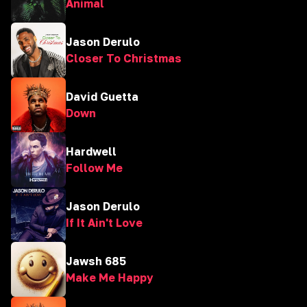
Animal
Jason Derulo
Closer To Christmas
David Guetta
Down
Hardwell
Follow Me
Jason Derulo
If It Ain't Love
Jawsh 685
Make Me Happy