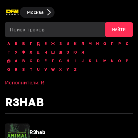
Москва
НАЙТИ
А
Б
В
Г
Д
Е
Ж
З
И
К
Л
М
Н
О
П
Р
С
Т
У
Ф
Х
Ц
Ч
Ш
Щ
Э
Ю
Я
@
A
B
C
D
E
F
G
H
I
J
K
L
M
N
O
P
Q
R
S
T
U
V
W
X
Y
Z
Исполнители:
R
R3HAB
R3hab