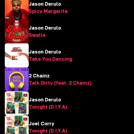
Jason Derulo
Spicy Margarita
Jason Derulo
Swalla
Jason Derulo
Take You Dancing
2 Chainz
Talk Dirty (feat. 2 Chainz)
Jason Derulo
Tonight (D.I.Y.A)
Joel Corry
Tonight (D.I.Y.A)