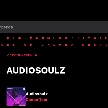
Г
Д
Е
Ж
З
И
К
Л
М
Н
О
П
Р
С
Т
У
Ф
Х
Ц
C
D
E
F
G
H
I
J
K
L
M
N
O
P
Q
R
S
T
U
Исполнители:
A
AUDIOSOULZ
Audiosoulz
Dancefloor