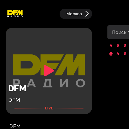
Москва
А
Б
В
@
A
B
DFM
DFM
LIVE
DFM