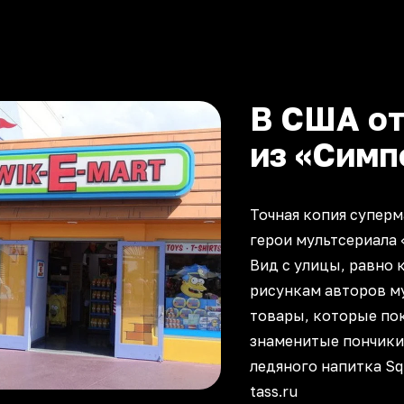
В США от
из «Симп
Точная копия суперм
герои мультсериала 
Вид с улицы, равно 
рисункам авторов м
товары, которые пок
знаменитые пончики 
ледяного напитка Sq
tass.ru