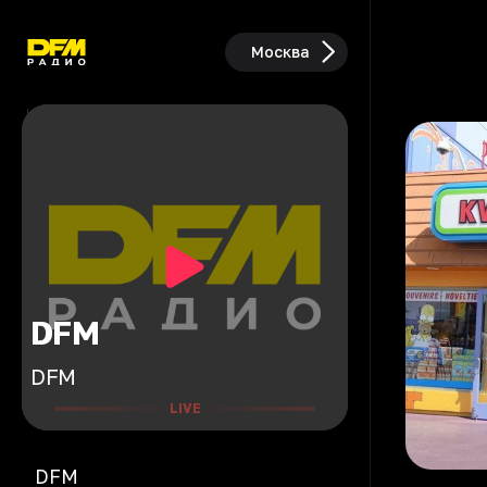
Москва
DFM
DFM
LIVE
DFM