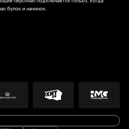
ющий персонал подключается только, когда
ас булок и начинок.