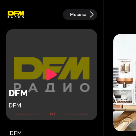
Москва
DFM
DFM
LIVE
DFM