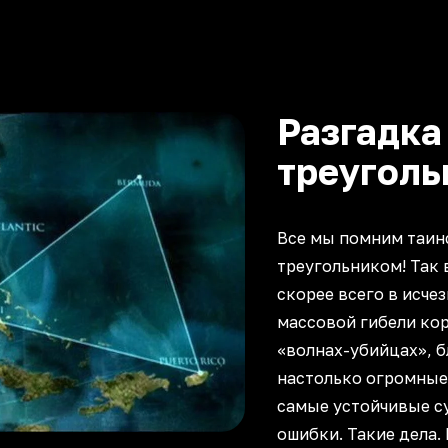
Разгадка
треуголь
Все мы помним таин
треугольником! Так 
скорее всего в исче
массовой гибели ко
«волнах-убийцах», б
настолько огромные,
самые устойчивые су
ошибки. Такие дела.