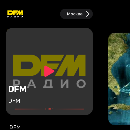
Москва
DFM
DFM
LIVE
DFM