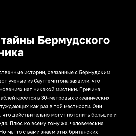
 тайны Бермудского
ника
ственные истории, связанные с Бермудским
вот ученые из Саутгемптона заявили, что
зновениях нет никакой мистики. Причина
раблей кроется в 30-метровых океанических
луждающих как раз в той местности. Они
 что действительно могут потопить большие и
да. Плюс ко всему тому же, человеческие
 Но мы то с вами знаем этих британских