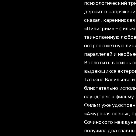
психологический три
держит в напряжении
сказал, каренинская
«Пилигрим» − фильм 
таинственную любо
остросюжетную лини
параллелей и необъя
Воплотить в жизнь 
выдающихся актёров
Татьяна Васильева и
блистательно исполн
саундтрек к фильму 
Фильм уже удостоен
«Амурская осень», 
Сочинского междуна
получила два главны