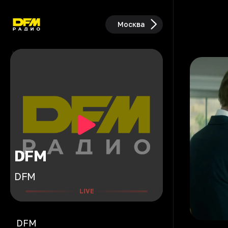
Москва
DFM
DFM
LIVE
DFM