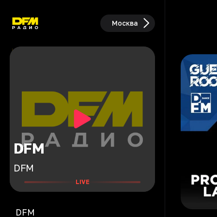
Москва
DFM
DFM
LIVE
DFM