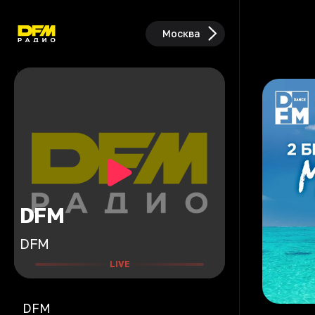
Москва
DFM
DFM
LIVE
DFM