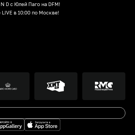
N D с Юлей Паго на DFM!
е
LIVE
в 10:00 по Москве!