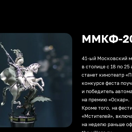
ММКФ-2
41-ый Московский 
в столице с 18 по 25
станет кинотеатр «
конкурсе феста поуч
и победитель автом
на премию «Оскар».
Кроме того, на фест
«Мстителей», включа
на неделю раньше о