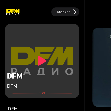
Москва
DFM
DFM
LIVE
DFM