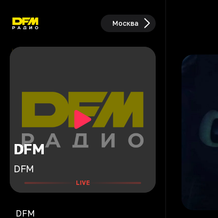
Москва
DFM
DFM
LIVE
DFM