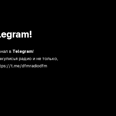
legram!
анал в
Telegram
!
акулисья радио и не только,
tps://t.me/dfmradiodfm