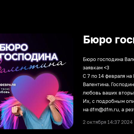
Бюро гос
Бюро господина Вал
заявкам <3
С 7 по 14 февраля н
Валентина. Господин
любовь ваших вторы
Их, с подробным оп
на dfm@dfm.ru, а ре
2 октября 14:37 2024