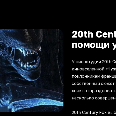
20th Cen
помощи у
У киностудии 20th C
киновселенной «Чужи
поклонникам франши
собственный сюжет 
хочет отпраздновать
несколько совершен
20th Century Fox вы