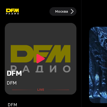
Москва
DFM
DFM
LIVE
DFM