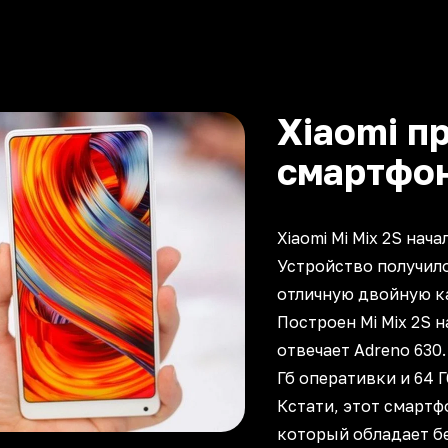
Xiaomi п
смартфо
Xiaomi Mi Mix 2S нач
Устройство получил
отличную двойную ка
Построен Mi Mix 2S 
отвечает Adreno 630
Гб оперативки и 64 Г
Кстати, этот смартф
который обладает б