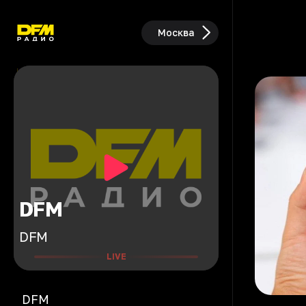
Москва
DFM
DFM
LIVE
DFM