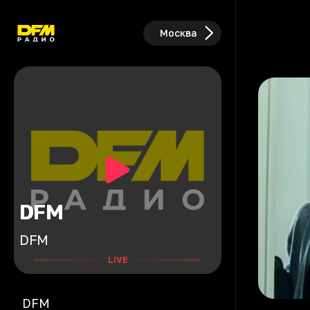
Москва
DFM
DFM
LIVE
DFM