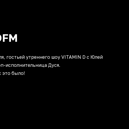
DFM
ля, гостьей утреннего шоу
VITAMIN D
с Юлей
рэп-исполнительница
Дуся
.
к это было!