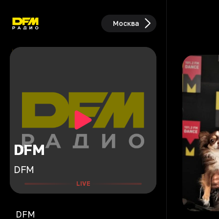
Москва
DFM
DFM
LIVE
DFM