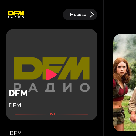
Москва
DFM
DFM
LIVE
DFM